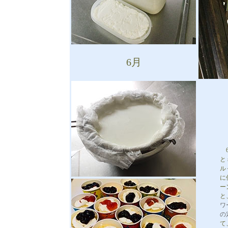
6月
6
と
ル
に
ー
と
ワ
の
て