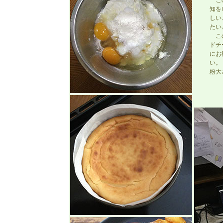
この
知を
しい
たい
この
ドチ
にお
い。
粉大