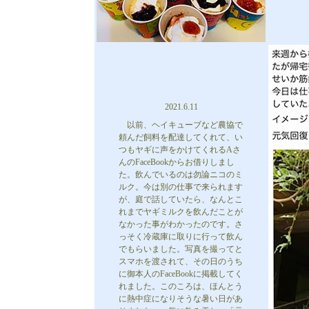
2021.6.11
以前、ヘイキューブなど農協で
頼んだ飼料を配達してくれて、い
つもヤギに声をかけてくれるAさ
んのFaceBookからお借りしまし
た。飲んでいるのは勿論ニコのミ
ルク。今は別の仕事で来られます
が、庭で話していたら、なんとこ
れまでヤギミルクを飲んだことが
なかった事がわかったのです。さ
っそく冷蔵庫に取りに行って飲ん
でもらいました。写真を撮ってと
スマホを渡されて、その日のうち
に御本人のFaceBookに掲載してく
れました。このころは、ほんとう
に熱中症になりそうな暑い日があ