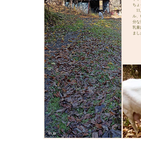
ちょ
11
ル、
分な
乳量
まし