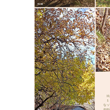
10
１０
なっ
やや