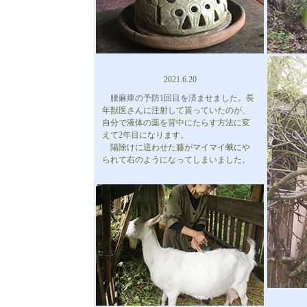
2021.6.20
腰麻痺の予防1回目を済ませました。
長
年獣医さんに注射して貰っていたのが、
自分で液体の薬を背中にたらす方法に変
えて2年目になります。
陽除けに這わせた藤がマイマイ蛾にや
られて右のようになってしまいました。