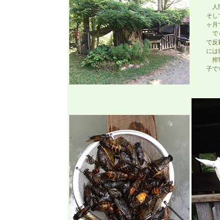
人間
そし
ヶ月
でも
で反
には
搾乳
子で