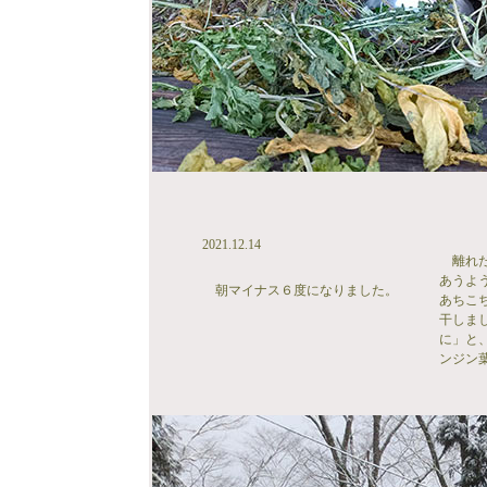
2021.12.14
離れた
あうよ
朝マイナス６度になりました。
あちこ
干しま
に」と
ンジン